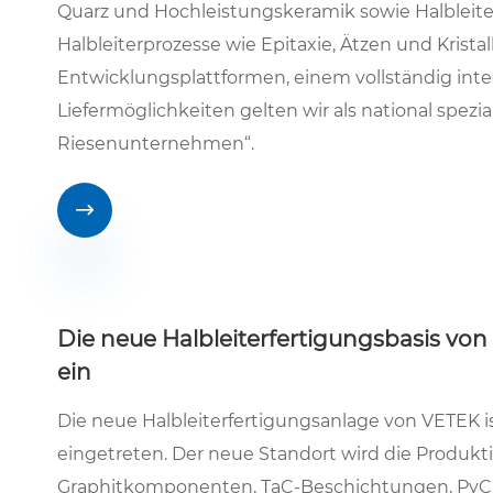
Quarz und Hochleistungskeramik sowie Halbleite
Halbleiterprozesse wie Epitaxie, Ätzen und Krist
Entwicklungsplattformen, einem vollständig int
Liefermöglichkeiten gelten wir als national spezi
Riesenunternehmen“.

Die neue Halbleiterfertigungsbasis von
ein
Die neue Halbleiterfertigungsanlage von VETEK is
eingetreten. Der neue Standort wird die Produk
Graphitkomponenten, TaC-Beschichtungen, PyC-