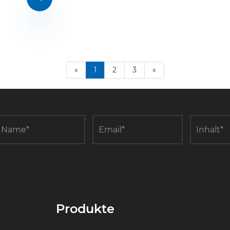
«
1
2
3
»
Produkte