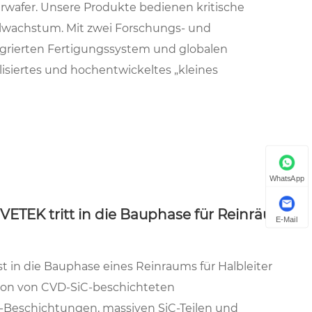
rwafer. Unsere Produkte bedienen kritische
allwachstum. Mit zwei Forschungs- und
egrierten Fertigungssystem und globalen
alisiertes und hochentwickeltes „kleines
WhatsApp
 VETEK tritt in die Bauphase für Reinräume
E-Mail
t in die Bauphase eines Reinraums für Halbleiter
tion von CVD-SiC-beschichteten
Beschichtungen, massiven SiC-Teilen und