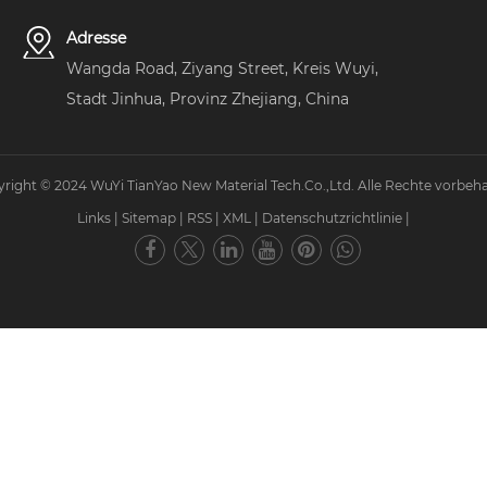
Adresse
Wangda Road, Ziyang Street, Kreis Wuyi,
Stadt Jinhua, Provinz Zhejiang, China
right © 2024 WuYi TianYao New Material Tech.Co.,Ltd. Alle Rechte vorbeha
Links
|
Sitemap
|
RSS
|
XML
|
Datenschutzrichtlinie
|