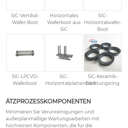
SiC-Vertikal-
Horizontales
SiC-
Wafer-Boot
Waferboot aus
Horizontalwafer-
SiC
Boot
SiC-LPCVD-
SiC-
SiC-Keramik-
Waferboot
Horizontalplattenboot
Dichtungsring
ÄTZPROZESSKOMPONENTEN
Minimieren Sie Verunreinigungen und
außerplanmäßige Wartungsarbeiten mit
hochreinen Komponenten, die für die