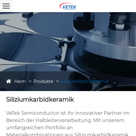
Heim
Produkte
Siliziumkarbidkeramik
Siliziumkarbidkeramik
VeTek Semiconductor ist Ihr innovativer Partner im
Bereich der Halbleiterverarbeitung. Mit unserem
umfangreichen Portfolio an
Materialkombinationen aus Siliziumkarbidkeramik