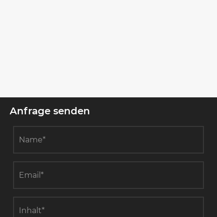
Wie lässt sich eine hohe Taschen-zu-
Taschen-Variation in Multi-Pocket-
Silizium-Epitaxie-Graphit-Suszeptoren
Mehr sehen >>
lösen?
Anfrage senden