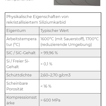
Physikalische Eigenschaften von
rekristallisiertem Siliziumkarbid
Eigentum
Typischer Wert
Arbeitstempera
1600°C (mit Sauerstoff), 1700°C
tur (°C)
(reduzierende Umgebung)
SiC / SiC-Gehalt
> 99,96 %
Si / Freier Si-
< 0,1 %
Gehalt
Schüttdichte
2,60–2,70 g/cm3
Scheinbare
< 16 %
Porosität
Kompressionsst
> 600 MPa
ärke