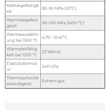
Kaltbiegefestigk
80-90 MPa (20°C)
eit
Warmbiegefesti
90–100 MPa (1400 °C)
gkeit
Wärmeausdehn
4,70 · 10-6/°C
ung bei 1500 °C
Wärmeleitfähig
23 W/m·K
keit bei 1200 °C
Elastizitätsmod
240 GPa
ul
Thermoschockb
Extrem gut
eständigkeit