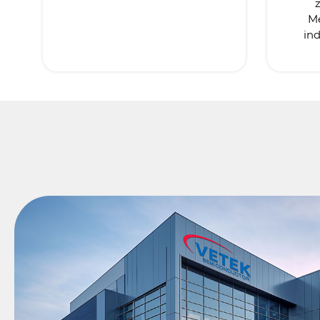
M
ind