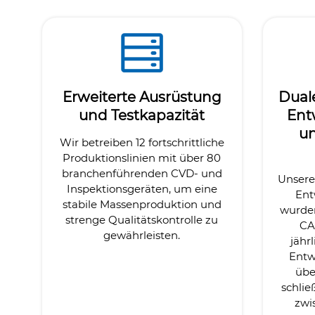
Erweiterte Ausrüstung
Dual
und Testkapazität
Ent
u
Wir betreiben 12 fortschrittliche
Produktionslinien mit über 80
branchenführenden CVD- und
Unsere
Inspektionsgeräten, um eine
Ent
stabile Massenproduktion und
wurde
strenge Qualitätskontrolle zu
CA
gewährleisten.
jähr
Entw
übe
schlie
zwi