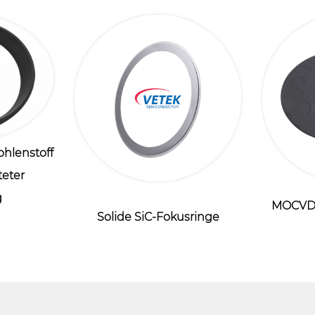
ohlenstoff
teter
g
MOCVD-
Solide SiC-Fokusringe