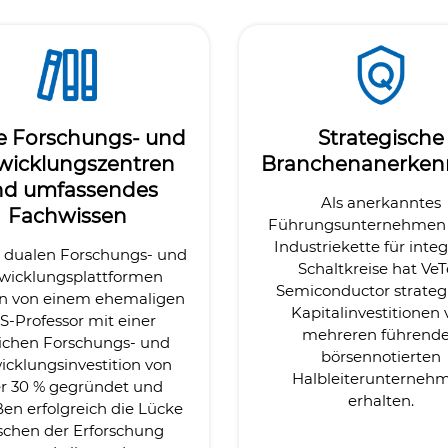
e Forschungs- und
Strategische
wicklungszentren
Branchenanerke
nd umfassendes
Als anerkanntes
Fachwissen
Führungsunternehmen 
Industriekette für integ
 dualen Forschungs- und
Schaltkreise hat Ve
wicklungsplattformen
Semiconductor strateg
n von einem ehemaligen
Kapitalinvestitionen
S-Professor mit einer
mehreren führend
lichen Forschungs- und
börsennotierten
icklungsinvestition von
Halbleiterunterneh
r 30 % gegründet und
erhalten.
ßen erfolgreich die Lücke
schen der Erforschung