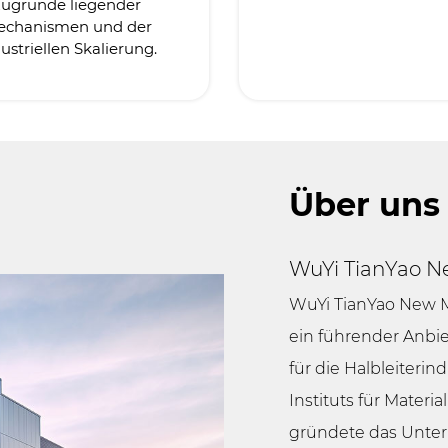
zugrunde liegender
echanismen und der
ustriellen Skalierung.
Über uns
WuYi TianYao Ne
WuYi TianYao New Ma
ein führender Anbie
für die Halbleiteri
Instituts für Mater
gründete das Unte