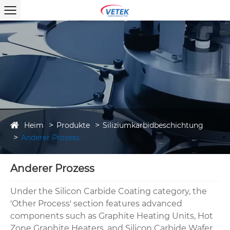
Heim
Produkte
Siliziumkarbidbeschichtung
Anderer Prozess
Anderer Prozess
Under the Silicon Carbide Coating category, the
'Other Process' section features advanced
components such as Graphite Heating Units, Hot
Zone Graphite Heaters, and Silicon Carbide Wafer