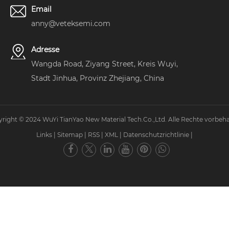
Email
anny@veteksemi.com
Adresse
Wangda Road, Ziyang Street, Kreis Wuyi,
Stadt Jinhua, Provinz Zhejiang, China
right © 2024 WuYi TianYao New Material Tech.Co.,Ltd. Alle Rechte vorbeha
Links
|
Sitemap
|
RSS
|
XML
|
Datenschutzrichtlinie
|