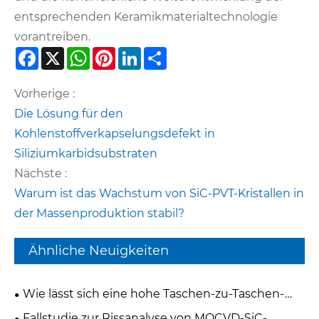
entsprechenden Keramikmaterialtechnologie
vorantreiben.
Facebook
X
WhatsApp
Pinterest
LinkedIn
Share
Vorherige :
Die Lösung für den
Kohlenstoffverkapselungsdefekt in
Siliziumkarbidsubstraten
Nächste :
Warum ist das Wachstum von SiC-PVT-Kristallen in
der Massenproduktion stabil?
Ähnliche Neuigkeiten
Wie lässt sich eine hohe Taschen-zu-Taschen-
Variation in Multi-Pocket-Silizium-Epitaxie-Graphit-
Fallstudie zur Rissanalyse von MOCVD-SiC-