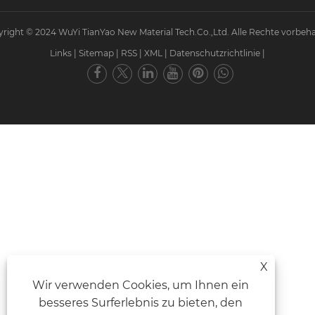
right © 2024 WuYi TianYao New Material Tech.Co.,Ltd. Alle Rechte vorbeha
Links
|
Sitemap
|
RSS
|
XML
|
Datenschutzrichtlinie
|
X
Wir verwenden Cookies, um Ihnen ein
besseres Surferlebnis zu bieten, den