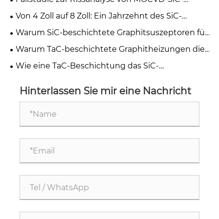
Suszeptoren lösen?
beschichteten Graphit-Suszeptoren und zur
Von 4 Zoll auf 8 Zoll: Ein Jahrzehnt des SiC-
Optimierung der thermischen Spannung
Halbleiterwachstums
Warum SiC-beschichtete Graphitsuszeptoren für
die Halbleiterepitaxie unerlässlich sind
Warum TaC-beschichtete Graphitheizungen die
Zukunft der GaN-MOCVD-Epitaxie darstellen
Wie eine TaC-Beschichtung das SiC-
Kristallwachstum in PVT-Anwendungen
verbessert
Hinterlassen Sie mir eine Nachricht