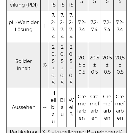
5
5
5
5
eilung (PDI)
15
15
15
7.
7.
7.
pH-Wert der
2-
2-
2-
7.2-
7.2-
7.2-
7.2-
1
Lösung
7.
7.
7.
7.4
7.4
7.4
7.4
4
4
4
2
2
2
0,
0,
0,
20,
20,5
20,5
20,5
Solider
5
5
5
%
5 ±
±
±
±
Inhalt
±
±
±
0,5
0,5
0,5
0,5
0,
0,
0,
5
5
5
H
Cre
Cre
Cre
Cre
ell
Bl
W
me
mef
mef
mef
Aussehen
--
bl
a
ei
farb
arb
arb
arb
a
u
ß
en
en
en
en
u
Partikelmor
X: S – kugelförmig; B – gebogen; P