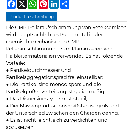
Facebook
X
WhatsApp
Pinterest
LinkedIn
Share
Produktbeschreibung
Die CMP-Polieraufschlämmung von Veteksemicon
wird hauptsächlich als Poliermittel in der
chemisch-mechanischen CMP-
Polieraufschlämmung zum Planarisieren von
Halbleitermaterialien verwendet. Es hat folgende
Vorteile:
●
Partikeldurchmesser und
Partikelaggregationsgrad frei einstellbar;
●
Die Partikel sind monodispers und die
Partikelgrößenverteilung ist gleichmäßig;
●
Das Dispersionssystem ist stabil;
●
Der Massenproduktionsmaßstab ist groß und
der Unterschied zwischen den Chargen gering.
●
Es ist nicht leicht, sich zu verdichten und
abzusetzen.