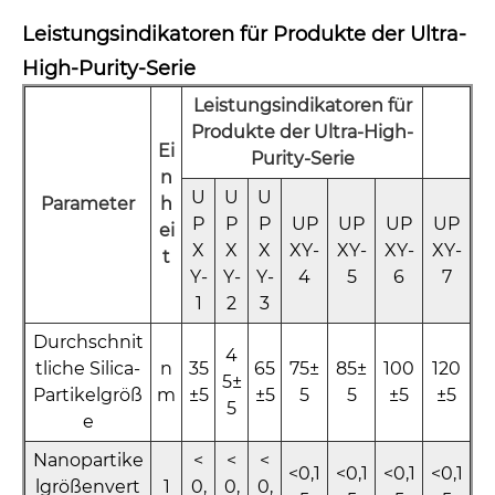
Leistungsindikatoren für Produkte der Ultra-
High-Purity-Serie
Leistungsindikatoren für
Produkte der Ultra-High-
Ei
Purity-Serie
n
U
U
U
Parameter
h
P
P
P
UP
UP
UP
UP
ei
X
X
X
XY-
XY
-
XY-
XY-
t
Y-
Y-
Y-
4
5
6
7
1
2
3
Durchschnit
4
tliche Silica-
n
35
65
75±
85±
100
120
5±
Partikelgröß
m
±5
±5
5
5
±5
±5
5
e
Nanopartike
<
<
<
<0,1
<0,1
<0,1
<0,1
lgrößenvert
1
0,
0,
0,