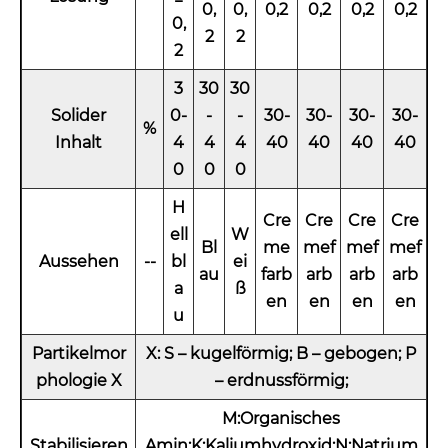
0,
0,
0,2
0,2
0,2
0,2
0,
2
2
2
3
30
30
Solider
0-
-
-
30-
30-
30-
30-
%
Inhalt
4
4
4
40
40
40
40
0
0
0
H
Cre
Cre
Cre
Cre
ell
W
Bl
me
mef
mef
mef
Aussehen
--
bl
ei
au
farb
arb
arb
arb
a
ß
en
en
en
en
u
Partikelmor
X: S – kugelförmig; B – gebogen; P
phologie X
– erdnussförmig;
M:Organisches
Stabilisieren
Amin;K:Kaliumhydroxid;N:Natrium