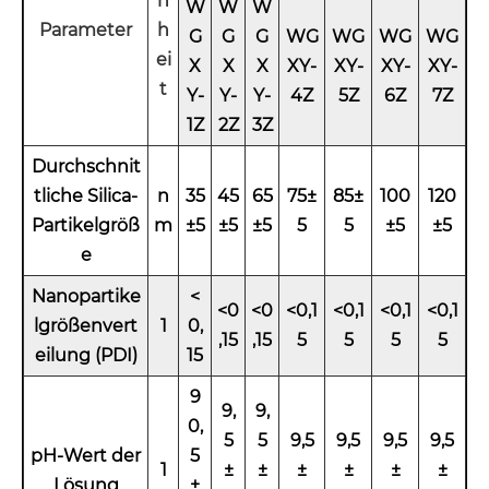
n
W
W
W
Parameter
h
G
G
G
WG
WG
WG
WG
ei
X
X
X
XY-
XY-
XY-
XY-
t
Y-
Y-
Y-
4
Z
5
Z
6
Z
7
Z
1Z
2
Z
3
Z
Durchschnit
tliche Silica-
n
35
45
65
75±
85±
100
120
Partikelgröß
m
±5
±5
±5
5
5
±5
±5
e
Nanopartike
<
<0
<0
<0,1
<0,1
<0,1
<0,1
lgrößenvert
1
0,
,15
,15
5
5
5
5
eilung (PDI)
15
9
9,
9,
0,
5
5
9,5
9,5
9,5
9,5
pH-Wert der
5
1
±
±
±
±
±
±
Lösung
±