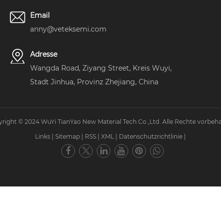
Email
anny@veteksemi.com
Adresse
Wangda Road, Ziyang Street, Kreis Wuyi,
Stadt Jinhua, Provinz Zhejiang, China
right © 2024 WuYi TianYao New Material Tech.Co.,Ltd. Alle Rechte vorbeha
Links
|
Sitemap
|
RSS
|
XML
|
Datenschutzrichtlinie
|