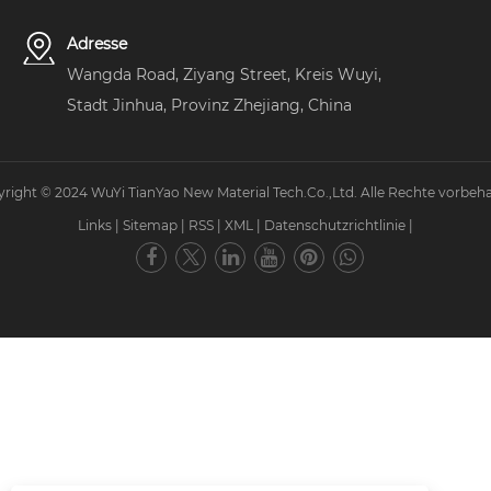
Adresse
Wangda Road, Ziyang Street, Kreis Wuyi,
Stadt Jinhua, Provinz Zhejiang, China
right © 2024 WuYi TianYao New Material Tech.Co.,Ltd. Alle Rechte vorbeha
Links
|
Sitemap
|
RSS
|
XML
|
Datenschutzrichtlinie
|