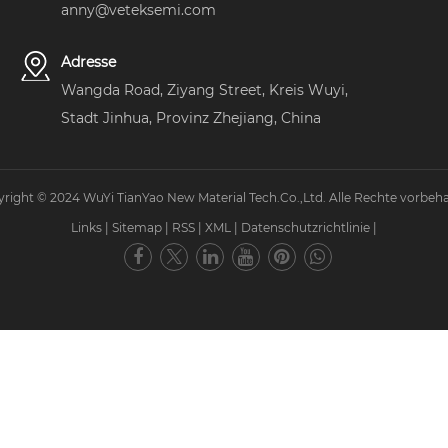
anny@veteksemi.com
Adresse
Wangda Road, Ziyang Street, Kreis Wuyi,
Stadt Jinhua, Provinz Zhejiang, China
right © 2024 WuYi TianYao New Material Tech.Co.,Ltd. Alle Rechte vorbeha
Links
|
Sitemap
|
RSS
|
XML
|
Datenschutzrichtlinie
|