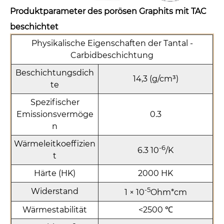
Produktparameter des porösen Graphits mit TAC
beschichtet
Physikalische Eigenschaften der Tantal -
Carbidbeschichtung
Beschichtungsdich
14,3 (g/cm³)
te
Spezifischer
Emissionsvermöge
0.3
n
Wärmeleitkoeffizien
-6
6.3 10
/K
t
Härte (HK)
2000 HK
-5
Widerstand
1 × 10
Ohm*cm
Wärmestabilität
<2500 ℃