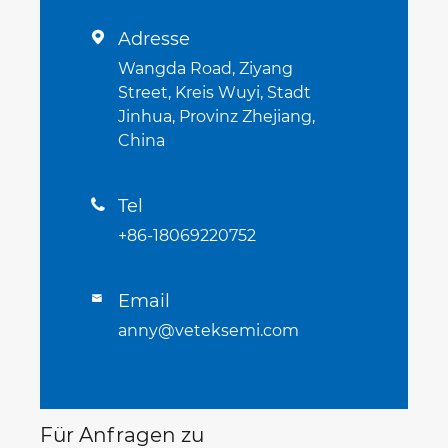
Adresse

Wangda Road, Ziyang
Street, Kreis Wuyi, Stadt
Jinhua, Provinz Zhejiang,
China
Tel

+86-18069220752
Email

anny@veteksemi.com
Für Anfragen zu