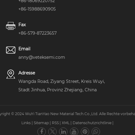
+86-18069220752
+86-15988690905
Fax
+86-579-87223657
Email
anny@veteksemi.com
Adresse
Wangda Road, Ziyang Street, Kreis Wuyi,
Stadt Jinhua, Provinz Zhejiang, China
right © 2024 WuYi TianYao New Material Tech.Co.,Ltd. Alle Rechte vorbeha
Links
|
Sitemap
|
RSS
|
XML
|
Datenschutzrichtlinie
|