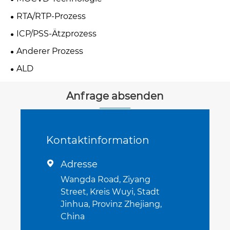
RTA/RTP-Prozess
ICP/PSS-Ätzprozess
Anderer Prozess
ALD
Anfrage absenden
Kontaktinformation
Adresse

Wangda Road, Ziyang
Street, Kreis Wuyi, Stadt
Jinhua, Provinz Zhejiang,
China