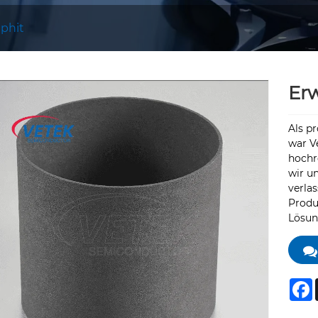
aphit
Erw
Als pr
war V
hochr
wir u
verla
Produ
Lösun