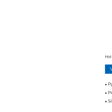
Hot
P
P
Si