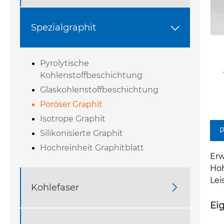
Spezialgraphit

Pyrolytische
Kohlenstoffbeschichtung
Glaskohlenstoffbeschichtung
Poröser Graphit
Isotrope Graphit
P
Silikonisierte Graphit
Hochreinheit Graphitblatt
Erw
Hoh
Lei
Kohlefaser

Ei