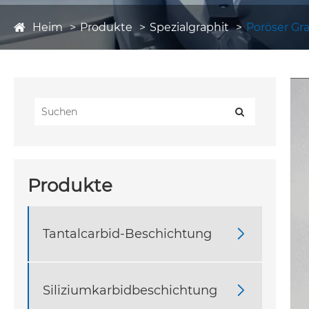
Heim
Produkte
Spezialgraphit
Poröser Gr
Produkte
Tantalcarbid-Beschichtung

Siliziumkarbidbeschichtung
