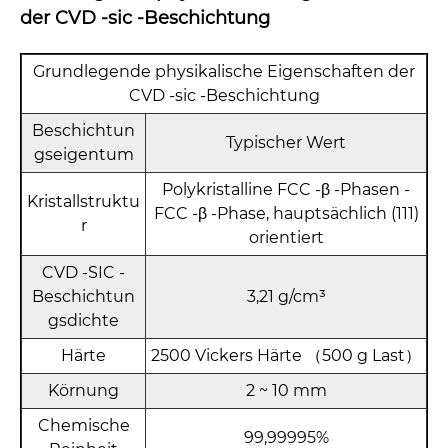
der CVD -sic -Beschichtung
Grundlegende physikalische Eigenschaften der
CVD -sic -Beschichtung
Beschichtun
Typischer Wert
gseigentum
Polykristalline FCC -β -Phasen -
Kristallstruktu
FCC -β -Phase, hauptsächlich (111)
r
orientiert
CVD -SIC -
Beschichtun
3,21 g/cm³
gsdichte
Härte
2500 Vickers Härte （500 g Last）
Körnung
2 ~ 10 mm
Chemische
99,99995%