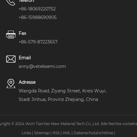
Telefon
+86-18069220752
+86-15988690905
Fax
+86-579-87223657
Email
anny@veteksemi.com
Adresse
Wangda Road, Ziyang Street, Kreis Wuyi,
Stadt Jinhua, Provinz Zhejiang, China
right © 2024 WuYi TianYao New Material Tech.Co.,Ltd. Alle Rechte vorbeha
Links
|
Sitemap
|
RSS
|
XML
|
Datenschutzrichtlinie
|