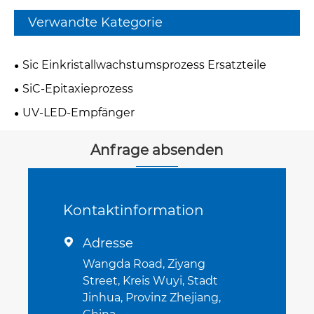
Verwandte Kategorie
Sic Einkristallwachstumsprozess Ersatzteile
SiC-Epitaxieprozess
UV-LED-Empfänger
Anfrage absenden
Kontaktinformation
Adresse

Wangda Road, Ziyang
Street, Kreis Wuyi, Stadt
Jinhua, Provinz Zhejiang,