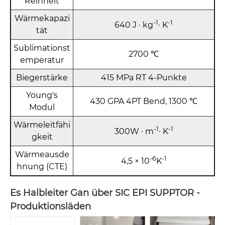
Reinheit
Wärmekapazi
-1
-1
640 J · kg
· K
tät
Sublimationst
2700 ℃
emperatur
Biegerstärke
415 MPa RT 4-Punkte
Young's
430 GPA 4PT Bend, 1300 ℃
Modul
Wärmeleitfähi
-1
-1
300W · m
· K
gkeit
Wärmeausde
-6
-1
4,5 × 10
K
hnung (CTE)
Es Halbleiter
Gan über SIC EPI SUPPTOR -
Produktionsläden