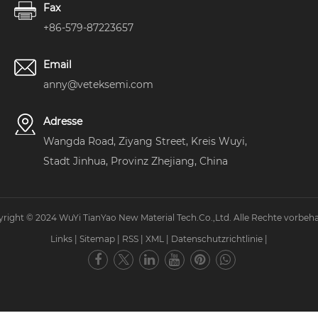
Fax
+86-579-87223657
Email
anny@veteksemi.com
Adresse
Wangda Road, Ziyang Street, Kreis Wuyi,
Stadt Jinhua, Provinz Zhejiang, China
right © 2024 WuYi TianYao New Material Tech.Co.,Ltd. Alle Rechte vorbeha
Links
|
Sitemap
|
RSS
|
XML
|
Datenschutzrichtlinie
|