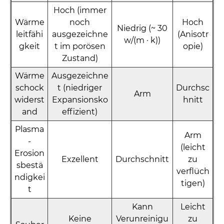
Hoch (immer
Wärme
noch
Hoch
Niedrig (~ 30
leitfähi
ausgezeichne
(Anisotr
w/(m · k))
gkeit
t im porösen
opie)
Zustand)
Wärme
Ausgezeichne
schock
t (niedriger
Durchsc
Arm
widerst
Expansionsko
hnitt
and
effizient)
Plasma
Arm
-
(leicht
Erosion
Exzellent
Durchschnitt
zu
sbestä
verflüch
ndigkei
tigen)
t
Kann
Leicht
Keine
Verunreinigu
zu