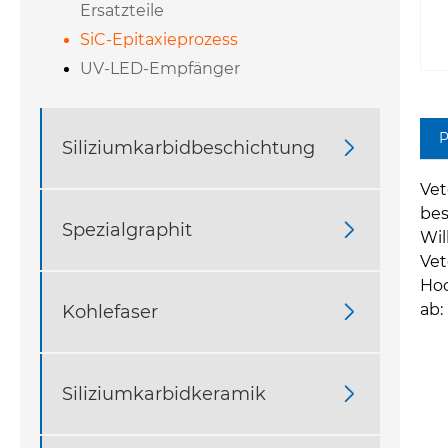
Ersatzteile
SiC-Epitaxieprozess
UV-LED-Empfänger
P
Siliziumkarbidbeschichtung

Vet
bes
Spezialgraphit

Wil
Vet
Hoc
ab:
Kohlefaser

Siliziumkarbidkeramik
