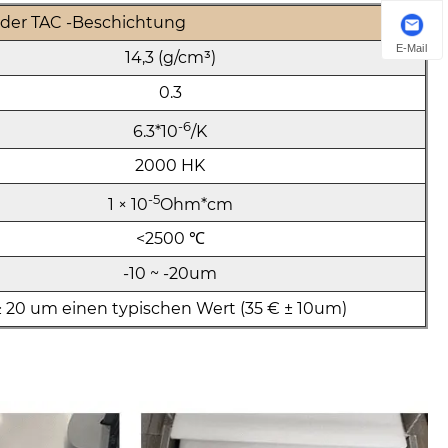
 der TAC -Beschichtung
E-Mail
14,3 (g/cm³)
0.3
-6
6.3*10
/K
2000 HK
-5
1 × 10
Ohm*cm
<2500 ℃
-10 ~ -20um
≥ 20 um einen typischen Wert (35 € ± 10um)