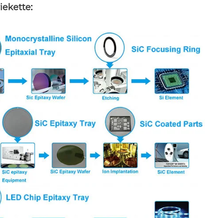
riekette
: