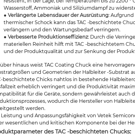
resistent, in der Lage, bei Temperaturen bis zu 2200 °
Wasserstoff, Ammoniak und Siliziumdampf zu widerst
●
Verlängerte Lebensdauer der Ausrüstung
: Aufgrund
thermischer Schock kann das TAC -beschichtete Chuc
verlängern und den Wartungsbedarf verringern.
●
Verbesserte Produktionseffizienz
: Durch die Verrin
materiellen Reinheit hilft mit TAC -beschichtetem Ch
und der Produktqualität und zur Senkung der Produk
über hinaus weist TAC Coating Chuck eine hervorragende
stratgrößen und Geometrien der Halbleiter -Substrat 
-beschichtete Chicks nahtlos in bestehende Halbleiter
fallzeit erheblich verringert und die Produktivität maximi
patibilität für die Geräte, sondern gewährleistet auch d
duktionsprozesses, wodurch die Hersteller von Halbleit
eitgestellt werden.
 Leistung und Anpassungsfähigkeit von Vetek Semicon
er wesentlichen und kritischen Komponente bei der Hers
oduktparameter des TAC -beschichteten Chucks
: