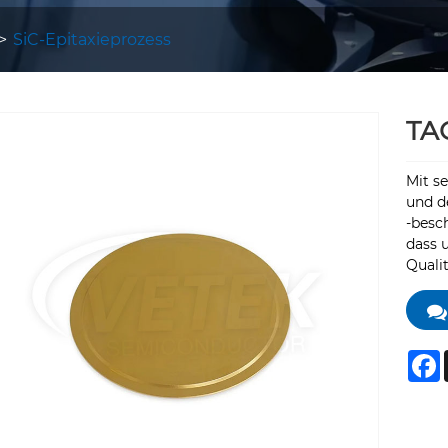
SiC-Epitaxieprozess
TA
Mit s
und d
-besc
dass 
Quali