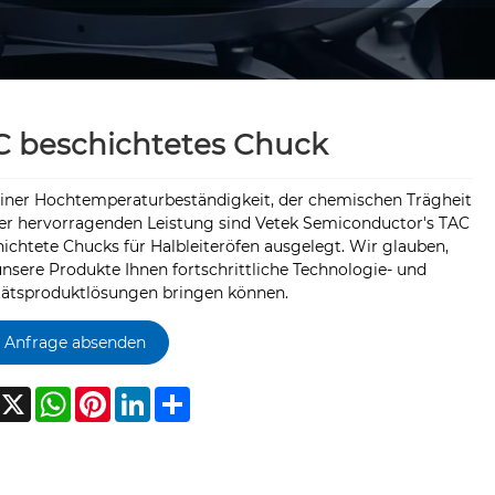
C beschichtetes Chuck
einer Hochtemperaturbeständigkeit, der chemischen Trägheit
er hervorragenden Leistung sind Vetek Semiconductor's TAC
hichtete Chucks für Halbleiteröfen ausgelegt. Wir glauben,
unsere Produkte Ihnen fortschrittliche Technologie- und
tätsproduktlösungen bringen können.
Anfrage absenden
Facebook
X
WhatsApp
Pinterest
LinkedIn
Share