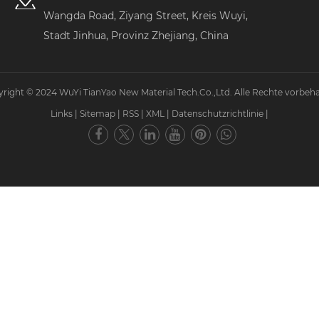
Adresse
Wangda Road, Ziyang Street, Kreis Wuyi,
Stadt Jinhua, Provinz Zhejiang, China
right © 2024 WuYi TianYao New Material Tech.Co.,Ltd. Alle Rechte vorbeha
Links
|
Sitemap
|
RSS
|
XML
|
Datenschutzrichtlinie
|