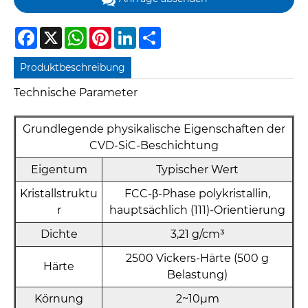
Facebook
X
WhatsApp
Pinterest
LinkedIn
Share
Produktbeschreibung
Technische Parameter
Grundlegende physikalische Eigenschaften der
CVD-SiC-Beschichtung
Eigentum
Typischer Wert
Kristallstruktu
FCC-β-Phase polykristallin,
r
hauptsächlich (111)-Orientierung
Dichte
3,21 g/cm³
2500 Vickers-Härte (500 g
Härte
Belastung)
Körnung
2~10μm