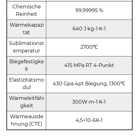
Chemische
99,99995 %
Reinheit
Wärmekapazi
640 J·kg-1·K-1
tät
Sublimationst
2700℃
emperatur
Biegefestigke
415 MPa RT 4-Punkt
it
Elastizitätsmo
430 Gpa 4pt Biegung, 1300℃
dul
Wärmeleitfähi
300W·m-1·K-1
gkeit
Wärmeausde
4,5×10-6K-1
hnung (CTE)