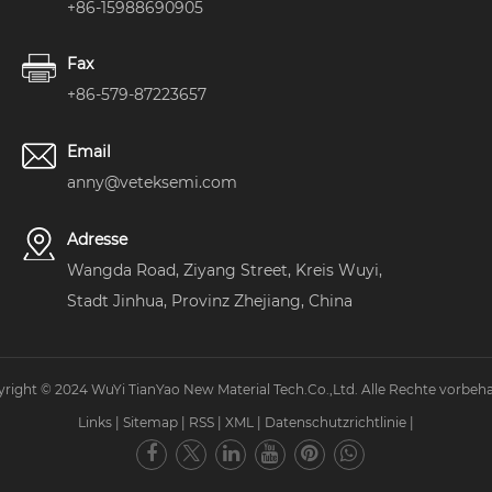
+86-15988690905
Fax
+86-579-87223657
Email
anny@veteksemi.com
Adresse
Wangda Road, Ziyang Street, Kreis Wuyi,
Stadt Jinhua, Provinz Zhejiang, China
right © 2024 WuYi TianYao New Material Tech.Co.,Ltd. Alle Rechte vorbeha
Links
|
Sitemap
|
RSS
|
XML
|
Datenschutzrichtlinie
|