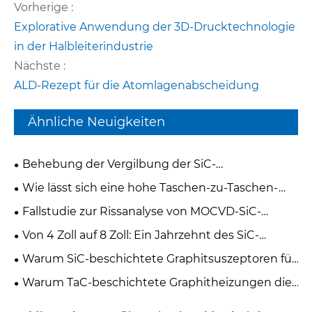
Vorherige :
Explorative Anwendung der 3D-Drucktechnologie
in der Halbleiterindustrie
Nächste :
ALD-Rezept für die Atomlagenabscheidung
Ähnliche Neuigkeiten
Behebung der Vergilbung der SiC-
Beschichtungskanten zur Steigerung der CVD-
Wie lässt sich eine hohe Taschen-zu-Taschen-
Ausbeute von 50 % auf 90 %
Variation in Multi-Pocket-Silizium-Epitaxie-Graphit-
Fallstudie zur Rissanalyse von MOCVD-SiC-
Suszeptoren lösen?
beschichteten Graphit-Suszeptoren und zur
Von 4 Zoll auf 8 Zoll: Ein Jahrzehnt des SiC-
Optimierung der thermischen Spannung
Halbleiterwachstums
Warum SiC-beschichtete Graphitsuszeptoren für
die Halbleiterepitaxie unerlässlich sind
Warum TaC-beschichtete Graphitheizungen die
Zukunft der GaN-MOCVD-Epitaxie darstellen