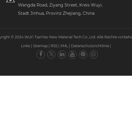
Wangda Road, Ziyang Street, Kreis Wuyi,
Stadt Jinhua, Provinz Zhejiang, China
right © 2024 WuYi TianYao New Material Tech.Co.,Ltd. Alle Rechte vorbeha
Links
|
Sitemap
|
RSS
|
XML
|
Datenschutzrichtlinie
|