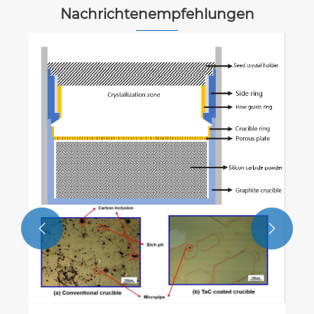
Nachrichtenempfehlungen
Prinzipien und Technologie der
physischen
Dampfablagerungsbeschichtung (1/2) -
Mehr sehen >>
Vetek Semiconductor

