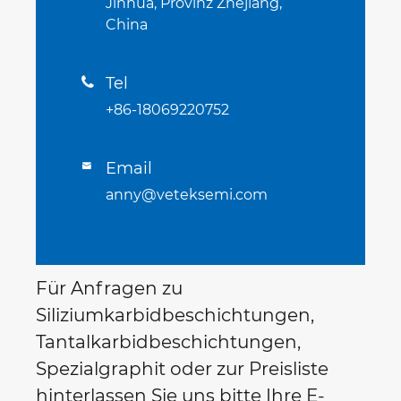
Jinhua, Provinz Zhejiang,
China
Tel

+86-18069220752
Email

anny@veteksemi.com
Für Anfragen zu
Siliziumkarbidbeschichtungen,
Tantalkarbidbeschichtungen,
Spezialgraphit oder zur Preisliste
hinterlassen Sie uns bitte Ihre E-