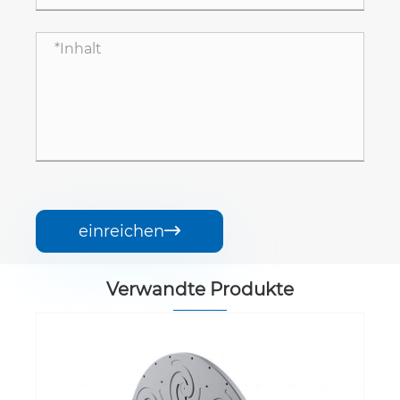
einreichen

Verwandte Produkte
Aixtron G5 MOCVD -Anfänger